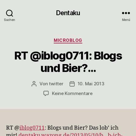
Dentaku
Suchen
Menü
Kategorien
MICROBLOG
RT @iblog0711: Blogs
und Bier?…
Von
twitter
10. Mai 2013
Beitragsautor
Veröffentlichungsdatum
zu
Keine Kommentare
RT
@iblog0711:
Blogs
und
Bier?…
RT @
iblog0711
: Blogs und Bier? Das lob’ ich
mir!
dentaku.wazong.de/2013/05/10/b…b-ich-