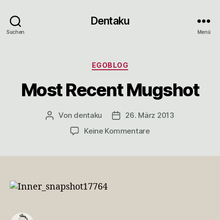
Dentaku
Suchen
Menü
Kategorien
EGOBLOG
Most Recent Mugshot
Von
dentaku
26. März 2013
Beitragsautor
Veröffentlichungsdatum
zu
Keine Kommentare
Most
Recent
Mugshot