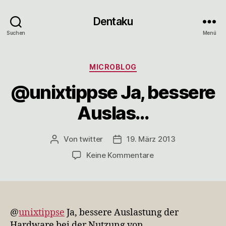
Dentaku
Suchen
Menü
Kategorien
MICROBLOG
@unixtippse Ja, bessere
Auslas…
Von
twitter
19. März 2013
Beitragsautor
Veröffentlichungsdatum
zu
Keine Kommentare
@unixtippse
Ja,
bessere
Auslas…
@
unixtippse
Ja, bessere Auslastung der
Hardware bei der Nutzung von