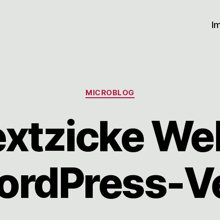
I
Kategorien
MICROBLOG
xtzicke We
ordPress-V