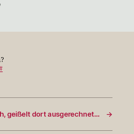
zu
e
@textzicke
Welche
WordPress-
Ve…
n?
#
h, geißelt dort ausgerechnet…
→