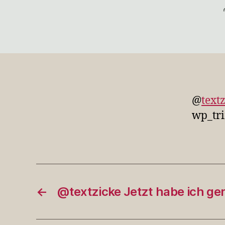
@
text
wp_trim
←
@textzicke Jetzt habe ich ge