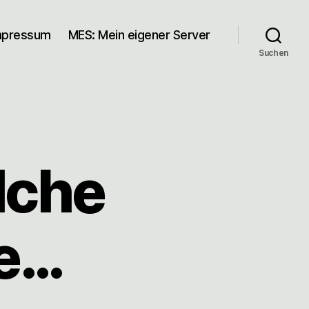
mpressum
MES: Mein eigener Server
Suchen
lche
e…