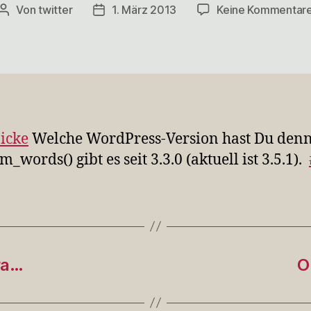
Von
twitter
1. März 2013
Keine Kommentar
Beitragsautor
Veröffentlichungsdatum
zicke
Welche WordPress-Version hast Du den
_words() gibt es seit 3.3.0 (aktuell ist 3.5.1).
ra…
O