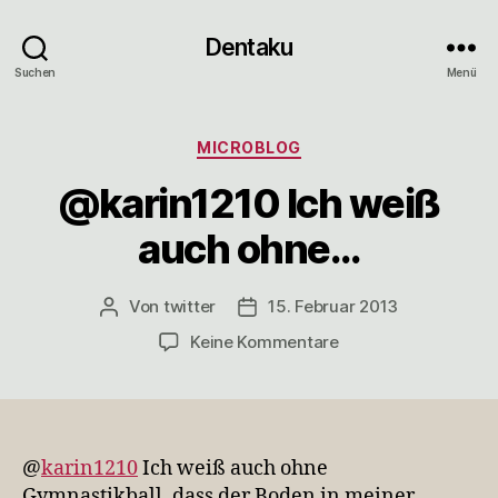
Dentaku
Suchen
Menü
Kategorien
MICROBLOG
@karin1210 Ich weiß
auch ohne…
Von
twitter
15. Februar 2013
Beitragsautor
Veröffentlichungsdatum
zu
Keine Kommentare
@karin1210
Ich
weiß
auch
ohne…
@
karin1210
Ich weiß auch ohne
Gymnastikball, dass der Boden in meiner