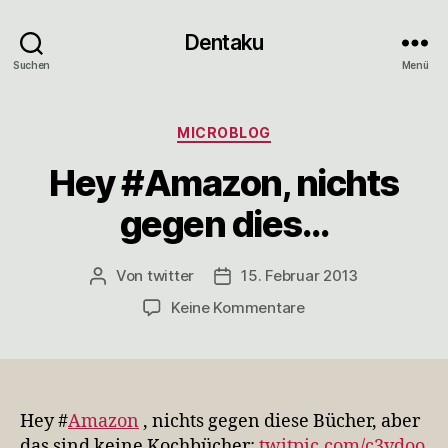
Dentaku
Suchen
Menü
Kategorien
MICROBLOG
Hey #Amazon, nichts
gegen dies…
Von
twitter
15. Februar 2013
Beitragsautor
Veröffentlichungsdatum
zu
Keine Kommentare
Hey
#Amazon,
nichts
gegen
dies…
Hey #
Amazon
, nichts gegen diese Bücher, aber
das sind keine Kochbücher:
twitpic.com/c3vdoo