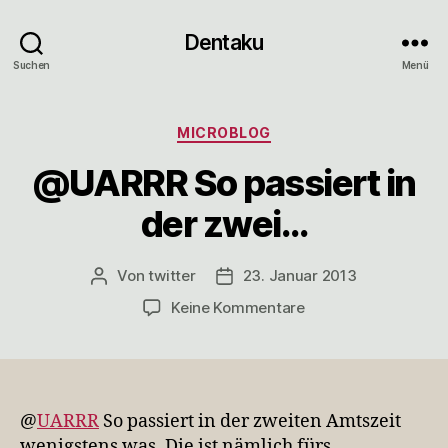
Dentaku
Suchen
Menü
Kategorien
MICROBLOG
@UARRR So passiert in
der zwei…
Von
twitter
23. Januar 2013
Beitragsautor
Veröffentlichungsdatum
zu
Keine Kommentare
@UARRR
So
passiert
in
der
@
UARRR
So passiert in der zweiten Amtszeit
zwei…
wenigstens was. Die ist nämlich fürs