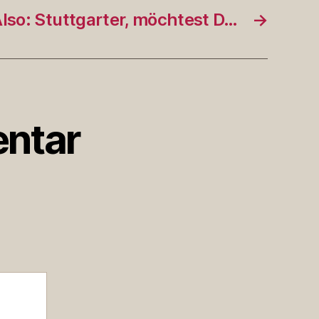
lso: Stuttgarter, möchtest D…
→
ntar