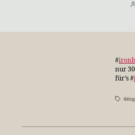
#
iron
nur 30
für’s #
iblo
Schlagwö