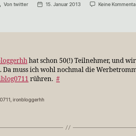
Von
twitter
15. Januar 2013
Keine Kommenta
Beitragsautor
Veröffentlichungsdatum
bloggerhh
hat schon 50(!) Teilnehmer, und wir
. Da muss ich wohl nochmal die Werbetrom
iblog0711
rühren.
#
g0711
,
ironbloggerhh
rter