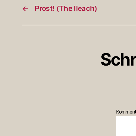
←
Prost! (The Ileach)
Schr
Kommen