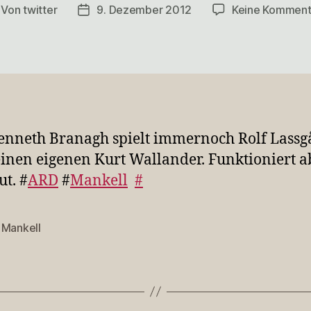
Von
twitter
9. Dezember 2012
Keine Komment
itragsautor
Veröffentlichungsdatum
nneth Branagh spielt immernoch Rolf Lassg
seinen eigenen Kurt Wallander. Funktioniert a
ut. #
ARD
#
Mankell
#
,
Mankell
rter