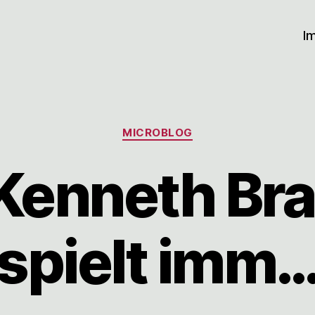
I
Kategorien
MICROBLOG
Kenneth Br
spielt imm