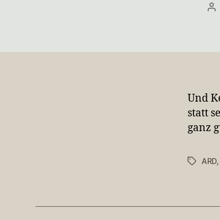
Be
Und Ke
statt 
ganz g
ARD
Schlagwö