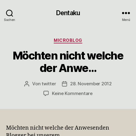
Dentaku
Suchen
Menü
Kategorien
MICROBLOG
Möchten nicht welche
der Anwe…
Von
twitter
28. November 2012
Beitragsautor
Veröffentlichungsdatum
zu
Keine Kommentare
Möchten
nicht
welche
der
Anwe…
Möchten nicht welche der Anwesenden
Blogger bei unserem