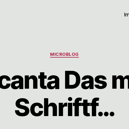
I
Kategorien
MICROBLOG
anta Das m
Schriftf…