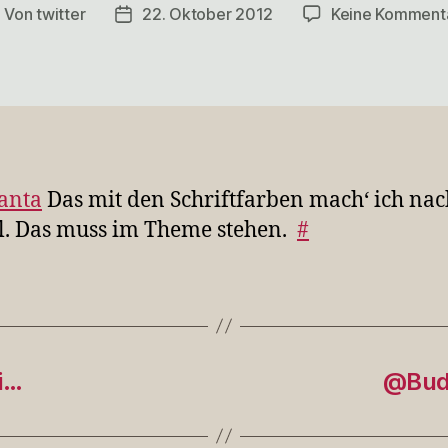
Von
twitter
22. Oktober 2012
Keine Komment
eitragsautor
Veröffentlichungsdatum
anta
Das mit den Schriftfarben mach‘ ich na
l. Das muss im Theme stehen.
#
i…
@Budd