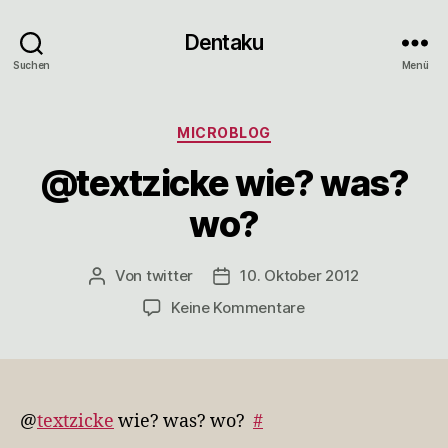
Dentaku
Suchen
Menü
Kategorien
MICROBLOG
@textzicke wie? was?
wo?
Von
twitter
10. Oktober 2012
Beitragsautor
Veröffentlichungsdatum
zu
Keine Kommentare
@textzicke
wie?
was?
wo?
@
textzicke
wie? was? wo?
#