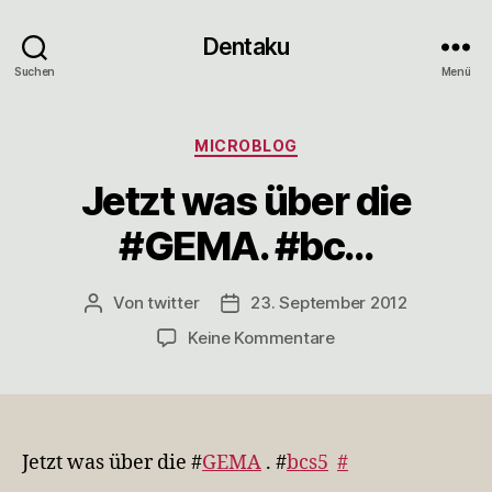
Dentaku
Suchen
Menü
Kategorien
MICROBLOG
Jetzt was über die
#GEMA. #bc…
Von
twitter
23. September 2012
Beitragsautor
Veröffentlichungsdatum
zu
Keine Kommentare
Jetzt
was
über
die
#GEMA.
Jetzt was über die #
GEMA
. #
bcs5
#
#bc…