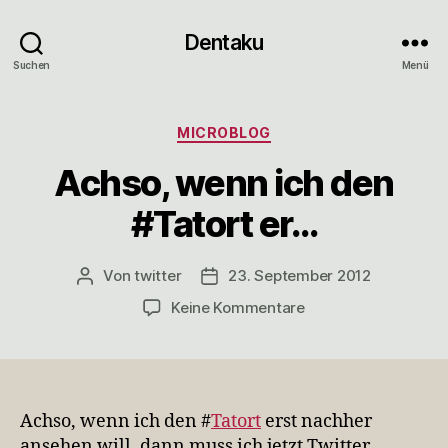
Dentaku
Suchen
Menü
Kategorien
MICROBLOG
Achso, wenn ich den
#Tatort er…
Von
twitter
23. September 2012
Beitragsautor
Veröffentlichungsdatum
zu
Keine Kommentare
Achso,
wenn
ich
den
#Tatort
Achso, wenn ich den #
Tatort
erst nachher
er…
ansehen will, dann muss ich jetzt Twitter