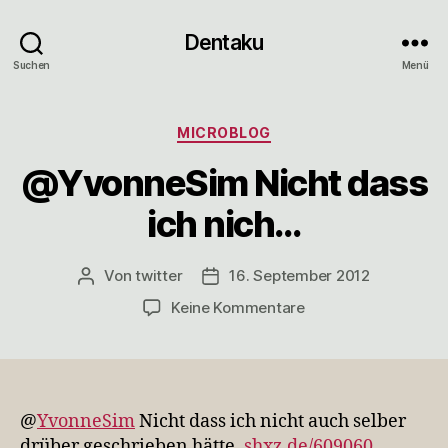
Dentaku
Suchen
Menü
Kategorien
MICROBLOG
@YvonneSim Nicht dass
ich nich…
Von
twitter
16. September 2012
Beitragsautor
Veröffentlichungsdatum
zu
Keine Kommentare
@YvonneSim
Nicht
dass
ich
nich…
@
YvonneSim
Nicht dass ich nicht auch selber
drüber geschrieben hätte.
shxz.de/609060