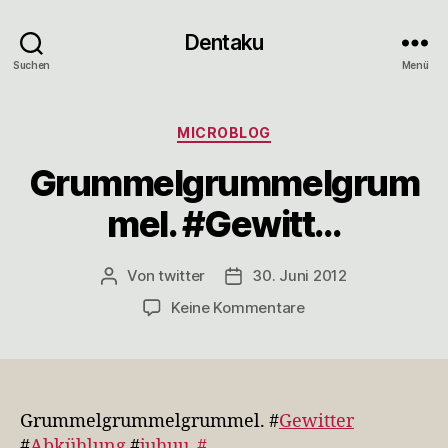
Dentaku
Suchen
Menü
Kategorien
MICROBLOG
Grummelgrummelgrum
mel. #Gewitt…
Von
twitter
30. Juni 2012
Beitragsautor
Veröffentlichungsdatum
zu
Keine Kommentare
Grummelgrummelg
#Gewitt…
Grummelgrummelgrummel. #
Gewitter
#
Abkühlung
#
juhuu
#