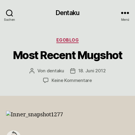
Dentaku
Suchen
Menü
Kategorien
EGOBLOG
Most Recent Mugshot
Von
dentaku
18. Juni 2012
Beitragsautor
Veröffentlichungsdatum
zu
Keine Kommentare
Most
Recent
Mugshot