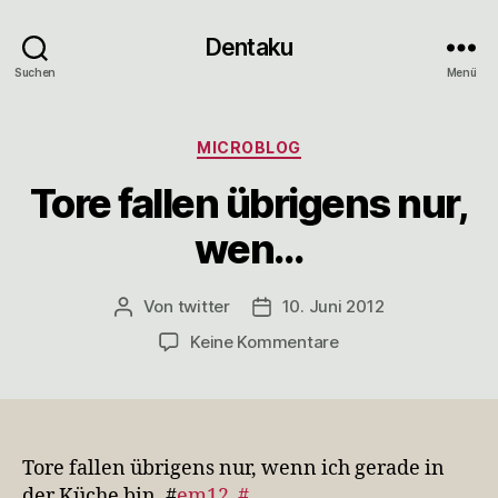
Dentaku
Suchen
Menü
Kategorien
MICROBLOG
Tore fallen übrigens nur,
wen…
Von
twitter
10. Juni 2012
Beitragsautor
Veröffentlichungsdatum
zu
Keine Kommentare
Tore
fallen
übrigens
nur,
wen…
Tore fallen übrigens nur, wenn ich gerade in
der Küche bin. #
em12
#