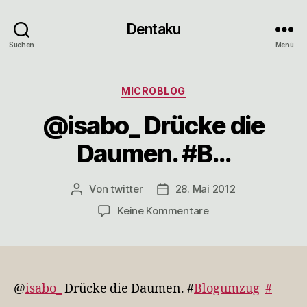
Dentaku
Suchen
Menü
Kategorien
MICROBLOG
@isabo_ Drücke die
Daumen. #B…
Von
twitter
28. Mai 2012
Beitragsautor
Veröffentlichungsdatum
zu
Keine Kommentare
@isabo_
Drücke
die
Daumen.
#B…
@
isabo_
Drücke die Daumen. #
Blogumzug
#