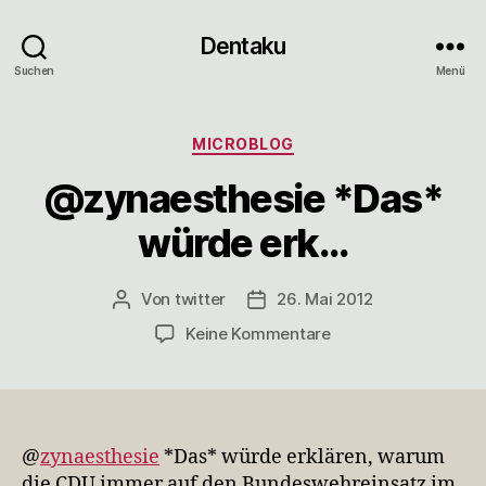
Dentaku
Suchen
Menü
Kategorien
MICROBLOG
@zynaesthesie *Das*
würde erk…
Von
twitter
26. Mai 2012
Beitragsautor
Veröffentlichungsdatum
zu
Keine Kommentare
@zynaesthesie
*Das*
würde
erk…
@
zynaesthesie
*Das* würde erklären, warum
die CDU immer auf den Bundeswehreinsatz im