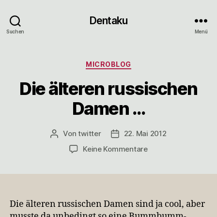
Dentaku
Suchen
Menü
Kategorien
MICROBLOG
Die älteren russischen
Damen …
Von
twitter
22. Mai 2012
Beitragsautor
Veröffentlichungsdatum
zu
Keine Kommentare
Die
älteren
russischen
Damen
…
Die älteren russischen Damen sind ja cool, aber
musste da unbedingt so eine Bummbumm-