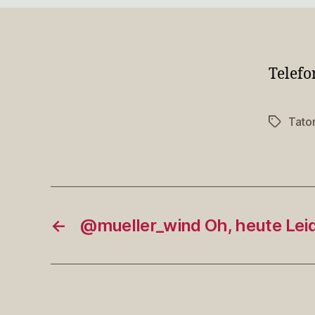
Telef
Tato
Schlagwö
←
@mueller_wind Oh, heute Le