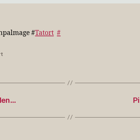
onpalmage #
Tatort
#
rt
rter
iden…
P