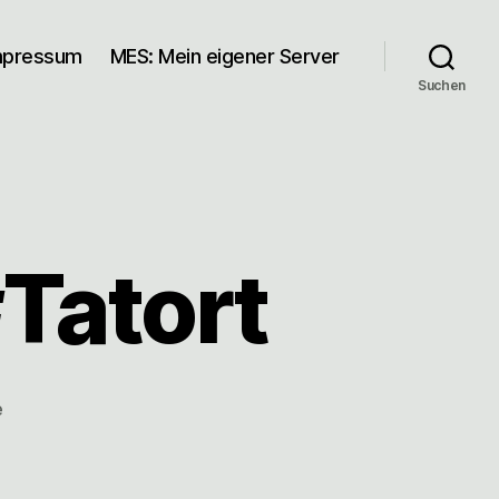
mpressum
MES: Mein eigener Server
Suchen
Tatort
zu
e
Telefonpalmage
#Tatort