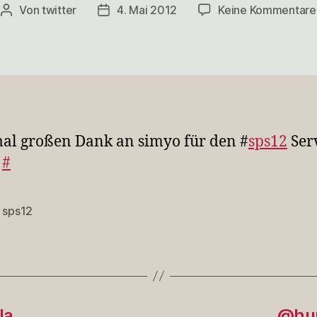
Von
twitter
4. Mai 2012
Keine Kommentare
Beitragsautor
Veröffentlichungsdatum
l großen Dank an simyo für den #
sps12
Serv
#
,
sps12
rter
ela…
@hum