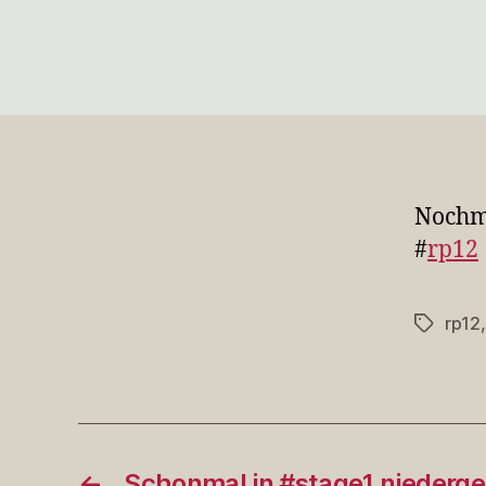
Nochma
#
rp12
rp12
Schlagwö
←
Schonmal in #stage1 niederg