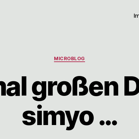
I
Kategorien
MICROBLOG
al großen D
simyo …