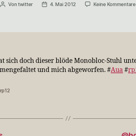
Von
twitter
4. Mai 2012
Keine Kommentare
Beitragsautor
Veröffentlichungsdatum
hat sich doch dieser blöde Monobloc-Stuhl unt
mengefaltet und mich abgeworfen. #
Aua
#
rp
rp12
rter
s …
@ho