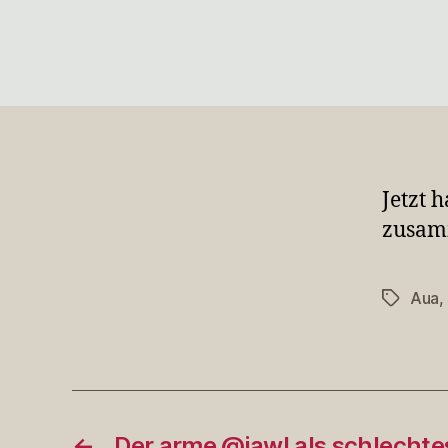
Jetzt 
zusam
Aua
,
Schlagwö
←
Der arme @jawl als schlechte