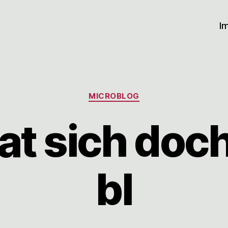
I
Kategorien
MICROBLOG
at sich doc
bl