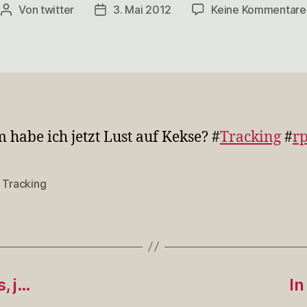
Von
twitter
3. Mai 2012
Keine Kommentare
Beitragsautor
Veröffentlichungsdatum
habe ich jetzt Lust auf Kekse? #
Tracking
#
r
,
Tracking
rter
, j…
In