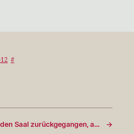
zu
Warum
habe
ich
jetzt
Lust
auf
…
p12
#
 den Saal zurückgegangen, a…
→