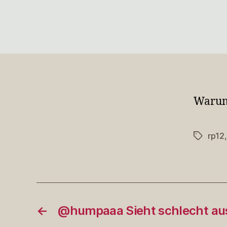
Warum 
rp12
Schlagwö
←
@humpaaa Sieht schlecht aus