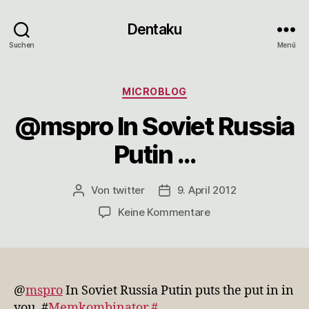
Dentaku
Suchen
Menü
Kategorien
MICROBLOG
@mspro In Soviet Russia
Putin …
Von
twitter
9. April 2012
Beitragsautor
Veröffentlichungsdatum
zu
Keine Kommentare
@mspro
In
Soviet
Russia
Putin
@
mspro
In Soviet Russia Putin puts the put in in
…
you. #
Memkombinator
#