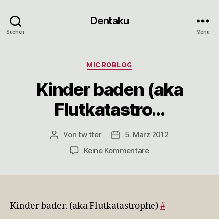
Dentaku
Suchen
Menü
Kategorien
MICROBLOG
Kinder baden (aka
Flutkatastro…
Von
twitter
5. März 2012
Beitragsautor
Veröffentlichungsdatum
zu
Keine Kommentare
Kinder
baden
(aka
Flutkatastro…
Kinder baden (aka Flutkatastrophe)
#