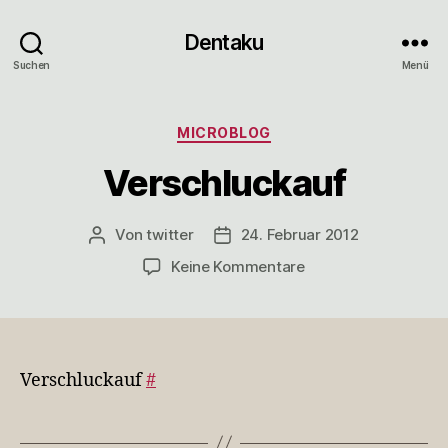
Dentaku
Suchen
Menü
Kategorien
MICROBLOG
Verschluckauf
Von
twitter
24. Februar 2012
Beitragsautor
Veröffentlichungsdatum
zu
Keine Kommentare
Verschluckauf
Verschluckauf
#