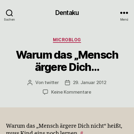
Dentaku
Suchen
Menü
Kategorien
MICROBLOG
Warum das „Mensch
ärgere Dich…
Von
twitter
29. Januar 2012
Beitragsautor
Veröffentlichungsdatum
zu
Keine Kommentare
Warum
das
„Mensch
ärgere
Dich…
Warum das „Mensch ärgere Dich nicht“ heißt,
muss Kind.eins noch lernen.
#