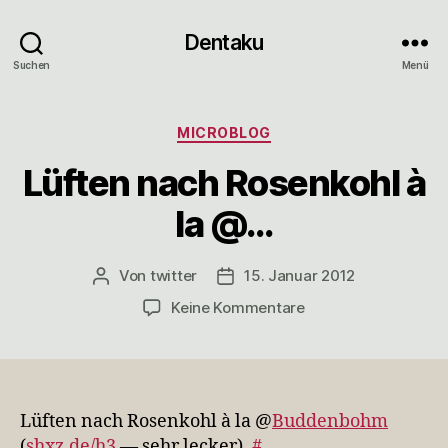
Dentaku
Suchen
Menü
Kategorien
MICROBLOG
Lüften nach Rosenkohl à
la @…
Von
twitter
15. Januar 2012
Beitragsautor
Veröffentlichungsdatum
zu
Keine Kommentare
Lüften
nach
Rosenkohl
à
la
Lüften nach Rosenkohl à la @
Buddenbohm
@…
(
shxz.de/h3
— sehr lecker).
#