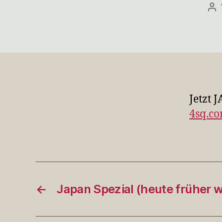
Be
Jetzt 
4sq.c
←
Japan Spezial (heute früher 