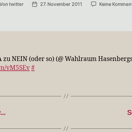
Von
twitter
27. November 2011
Keine Kommen
itragsautor
Veröffentlichungsdatum
JA zu NEIN (oder so) (@ Wahlraum Hasenberg
om/vM5SEv
#
w…
S