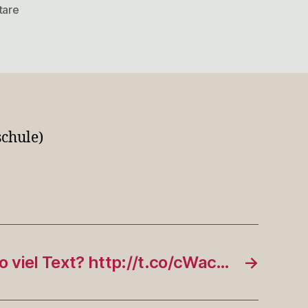
zu
tare
Jetzt
JA
zu
NEIN
(oder
so)
(@
schule)
…
o viel Text? http://t.co/cWac…
→