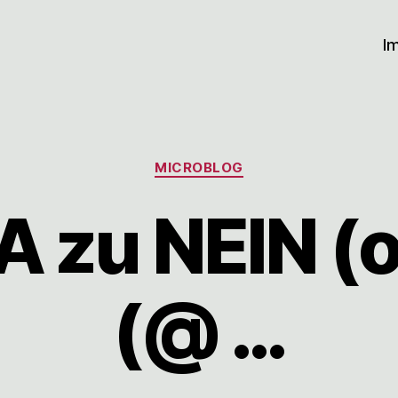
I
Kategorien
MICROBLOG
A zu NEIN (
(@ …