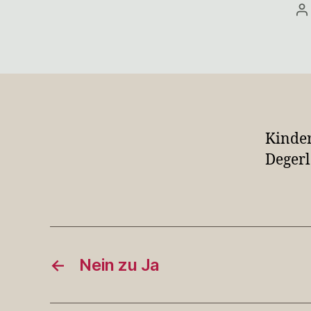
B
Kinder
Deger
←
Nein zu Ja