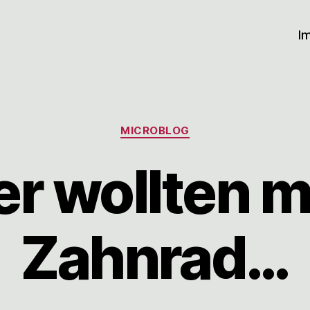
I
Kategorien
MICROBLOG
r wollten m
Zahnrad…