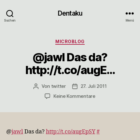
Dentaku
Suchen
Menü
Kategorien
MICROBLOG
@jawl Das da?
http://t.co/augE…
Von
twitter
27. Juli 2011
Beitragsautor
Veröffentlichungsdatum
zu
Keine Kommentare
@jawl
Das
da?
http://t.co/augE…
@
jawl
Das da?
http://t.co/augEpSY
#