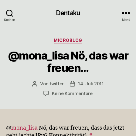
Dentaku
Suchen
Menü
Kategorien
MICROBLOG
@mona_lisa Nö, das war
freuen…
Von
twitter
14. Juli 2011
Beitragsautor
Veröffentlichungsdatum
zu
Keine Kommentare
@mona_lisa
Nö,
das
war
freuen…
@
mona_lisa
Nö, das war freuen, dass das jetzt
geht (echte IPv6-Konnektivität).
#