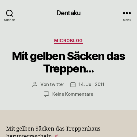
Dentaku
Suchen
Menü
Kategorien
MICROBLOG
Mit gelben Säcken das
Treppen…
Von
twitter
14. Juli 2011
Beitragsautor
Veröffentlichungsdatum
zu
Keine Kommentare
Mit
gelben
Säcken
das
Treppen…
Mit gelben Säcken das Treppenhaus
herunterrascheln.
#