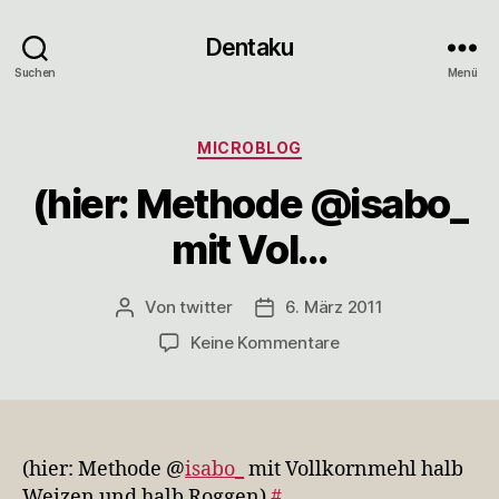
Dentaku
Suchen
Menü
Kategorien
MICROBLOG
(hier: Methode @isabo_
mit Vol…
Von
twitter
6. März 2011
Beitragsautor
Veröffentlichungsdatum
zu
Keine Kommentare
(hier:
Methode
@isabo_
mit
Vol…
(hier: Methode @
isabo_
mit Vollkornmehl halb
Weizen und halb Roggen)
#