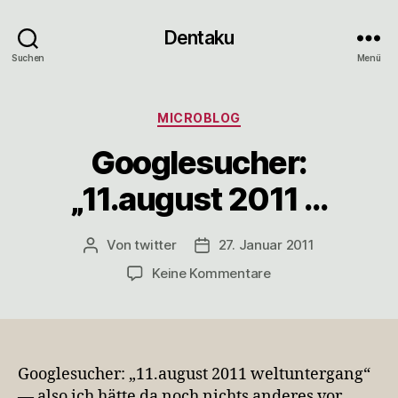
Dentaku
Suchen
Menü
Kategorien
MICROBLOG
Googlesucher:
„11.august 2011 …
Von
twitter
27. Januar 2011
Beitragsautor
Veröffentlichungsdatum
zu
Keine Kommentare
Googlesucher:
„11.august
2011
…
Googlesucher: „11.august 2011 weltuntergang“
— also ich hätte da noch nichts anderes vor