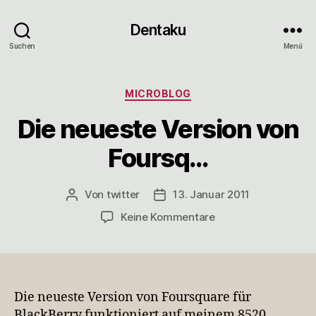
Dentaku
Suchen
Menü
Kategorien
MICROBLOG
Die neueste Version von
Foursq…
Von
twitter
13. Januar 2011
Beitragsautor
Veröffentlichungsdatum
zu
Keine Kommentare
Die
neueste
Version
von
Foursq…
Die neueste Version von Foursquare für
BlackBerry funktioniert auf meinem 8520