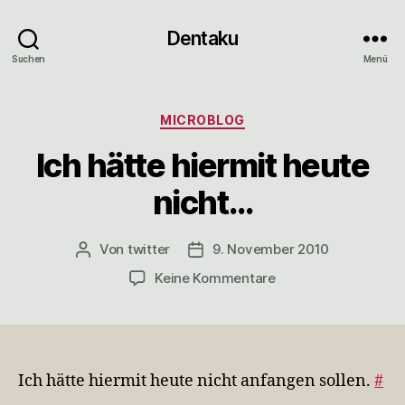
Dentaku
Suchen
Menü
Kategorien
MICROBLOG
Ich hätte hiermit heute
nicht…
Von
twitter
9. November 2010
Beitragsautor
Veröffentlichungsdatum
zu
Keine Kommentare
Ich
hätte
hiermit
heute
nicht…
Ich hätte hiermit heute nicht anfangen sollen.
#