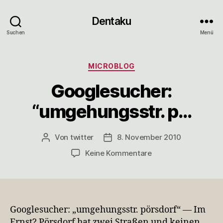
Dentaku
Suchen
Menü
Kategorien
MICROBLOG
Googlesucher:
“umgehungsstr. p…
Von
twitter
8. November 2010
Beitragsautor
Veröffentlichungsdatum
zu
Keine Kommentare
Googlesucher:
“umgehungsstr.
p…
Googlesucher: „umgehungsstr. pörsdorf“ — Im
Ernst? Pörsdorf hat zwei Straßen und keinen