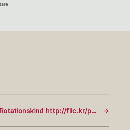
zu
tare
Trollinger
und
Lemberger
am
Fu…
Rotationskind http://flic.kr/p…
→