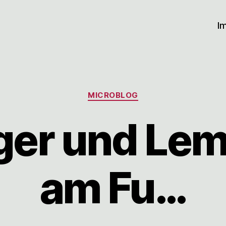
I
Kategorien
MICROBLOG
nger und Le
am Fu…