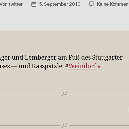
Von
twitter
5. September 2010
Keine Kommen
itragsautor
Veröffentlichungsdatum
nger und Lemberger am Fuß des Stuttgarter
ses — und Kässpätzle. #
Weindorf
#