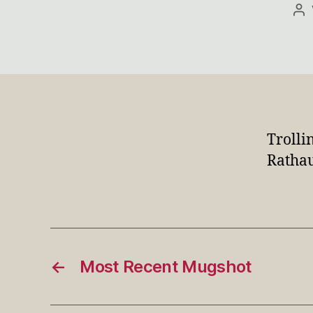
Be
Trolli
Rathau
←
Most Recent Mugshot