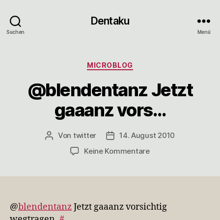
Dentaku
Suchen
Menü
Kategorien
MICROBLOG
@blendentanz Jetzt
gaaanz vors…
Von
twitter
14. August 2010
Beitragsautor
Veröffentlichungsdatum
zu
Keine Kommentare
@blendentanz
Jetzt
gaaanz
vors…
@
blendentanz
Jetzt gaaanz vorsichtig
wegtragen.
#