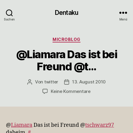
Dentaku
Suchen
Menü
Kategorien
MICROBLOG
@Liamara Das ist bei
Freund @t…
Von
twitter
13. August 2010
Beitragsautor
Veröffentlichungsdatum
zu
Keine Kommentare
@Liamara
Das
ist
bei
Freund
@
Liamara
Das ist bei Freund @
tschwarz97
@t…
daheim.
#