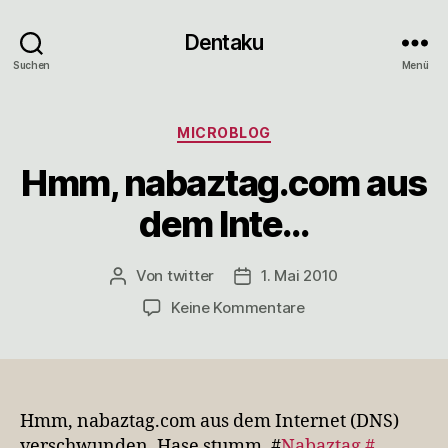
Dentaku
Suchen
Menü
Kategorien
MICROBLOG
Hmm, nabaztag.com aus
dem Inte…
Von
twitter
1. Mai 2010
Beitragsautor
Veröffentlichungsdatum
zu
Keine Kommentare
Hmm,
nabaztag.com
aus
dem
Inte…
Hmm, nabaztag.com aus dem Internet (DNS)
verschwunden, Hase stumm. #
Nabaztag
#