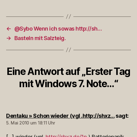
←
@Sybo Wenn ich sowas http://sh…
→
Basteln mit Salzteig.
Eine Antwort auf „Erster Tag
mit Windows 7. Note…“
Dentaku » Schon wieder (vgl .http://shxz…
sagt:
5. Mai 2010 um 18:11 Uhr
[…] wieder (vgl.
http://shxz.de/1n
) Batteriepanik