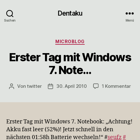
Dentaku
Suchen
Menü
Kategorien
MICROBLOG
Erster Tag mit Windows
7. Note…
zu
Von
twitter
30. April 2010
1 Kommentar
Beitragsautor
Veröffentlichungsdatum
Erst
Tag
mit
Win
7.
Erster Tag mit Windows 7. Notebook: „Achtung!
Not
Akku fast leer (52%)! Jetzt schnell in den
nächsten 01:58h Batterie wechseln!“ #
seufz
#