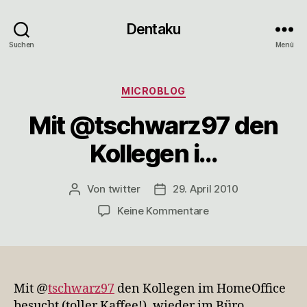
Dentaku
Suchen
Menü
Kategorien
MICROBLOG
Mit @tschwarz97 den
Kollegen i…
Von
twitter
29. April 2010
Beitragsautor
Veröffentlichungsdatum
zu
Keine Kommentare
Mit
@tschwarz97
den
Kollegen
i…
Mit @
tschwarz97
den Kollegen im HomeOffice
besucht (toller Kaffee!), wieder im Büro