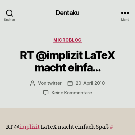
Dentaku
Suchen
Menü
Kategorien
MICROBLOG
RT @implizit LaTeX
macht einfa…
Von
twitter
20. April 2010
Beitragsautor
Veröffentlichungsdatum
zu
Keine Kommentare
RT
@implizit
LaTeX
macht
einfa…
RT @
implizit
LaTeX macht einfach Spaß
#