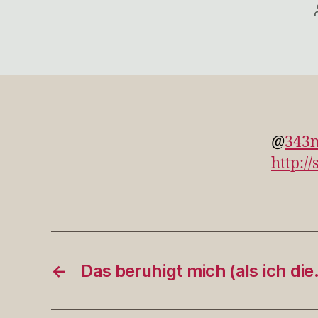
@
343
http:/
←
Das beruhigt mich (als ich di