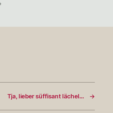
zu
e
@343max
http://twitpic.com/168…
Tja, lieber süffisant lächel…
→