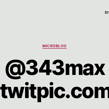
I
Kategorien
MICROBLOG
@343max
/twitpic.c