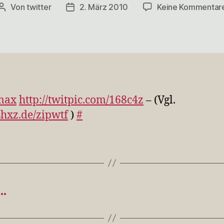
Von
twitter
2. März 2010
Keine Kommentar
Beitragsautor
Veröffentlichungsdatum
max
http://twitpic.com/168c4z
– (Vgl.
/shxz.de/zipwtf
)
#
e…