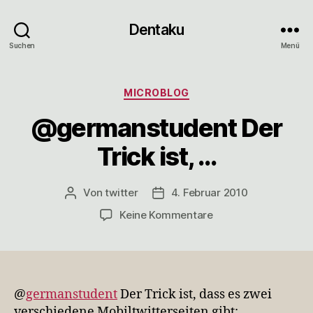
Dentaku
Suchen
Menü
Kategorien
MICROBLOG
@germanstudent Der
Trick ist, …
Von
twitter
4. Februar 2010
Beitragsautor
Veröffentlichungsdatum
zu
Keine Kommentare
@germanstudent
Der
Trick
ist,
…
@
germanstudent
Der Trick ist, dass es zwei
verschiedene Mobiltwitterseiten gibt: