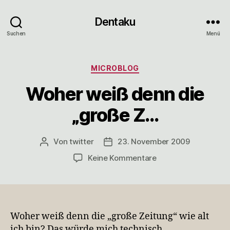
Dentaku
Suchen
Menü
Kategorien
MICROBLOG
Woher weiß denn die
„große Z…
Von
twitter
23. November 2009
Beitragsautor
Veröffentlichungsdatum
zu
Keine Kommentare
Woher
weiß
denn
die
„große
Woher weiß denn die „große Zeitung“ wie alt
Z…
ich bin? Das würde mich technisch